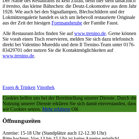
Der Name des Restaurants ist kein Zufall, denn hier steht tatsächlich
il trenino
, das kleine Bähnchen: die Deutz-Lokomotive aus dem Jahr
1928. Wie auch bei den Signallampen, Blechschildern und der
Lokmützengalerie handelt es sich um liebevoll restaurierte Originale
aus der Zeit der hiesigen
Formsandgrube
der Familie Faust.
Alle Restaurant-Infos finden Sie auf
www.trenino.de
. Gerne können
Sie vorab einen Tisch reservieren, melden Sie sich dazu telefonisch
direkt bei Valentino Mureddu und dem Il Trenino-Team unter 0176-
83429701 oder nutzen Sie die Kontaktmöglichkeiten auf
www.trenino.de
.
Essen & Trinken
Vinothek
Cookies helfen uns bei der Bereitstellung unserer Dienste.
Durch die
Nutzung unserer Dienste erklären Sie sich damit einverstanden, dass
wir Cookies setzen.
Mehr erfahren
OK
Öffnungszeiten
Anreise: 15-18 Uhr (Standplätze auch 12-12.30 Uhr)
Bitte bachten: Von 13 bis 15 Uhr ist keine Anreise möglich!