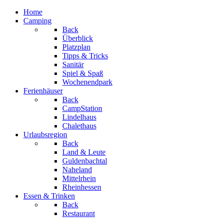
Home
Camping
Back
Überblick
Platzplan
Tipps & Tricks
Sanitär
Spiel & Spaß
Wochen­­end­park
Ferienhäuser
Back
CampStation
Lindelhaus
Chalethaus
Urlaubsregion
Back
Land & Leute
Guldenbachtal
Naheland
Mittelrhein
Rheinhessen
Essen & Trinken
Back
Restaurant