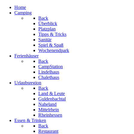
Home
Camping
Back
Überblick
Platzplan
Tipps & Tricks
Sanitär
Spiel & Spaß
Wochen­­end­park
Ferienhäuser
Back
CampStation
Lindelhaus
Chalethaus
Urlaubsregion
Back
Land & Leute
Guldenbachtal
Naheland
Mittelrhein
Rheinhessen
Essen & Trinken
Back
Restaurant