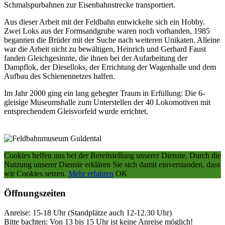
Schmalspurbahnen zur Eisenbahnstrecke transportiert.
Aus dieser Arbeit mit der Feldbahn entwickelte sich ein Hobby.
Zwei Loks aus der Formsandgrube waren noch vorhanden, 1985
begannen die Brüder mit der Suche nach weiteren Unikaten. Alleine
war die Arbeit nicht zu bewältigen, Heinrich und Gerhard Faust
fanden Gleichgesinnte, die ihnen bei der Aufarbeitung der
Dampflok, der Dieselloks, der Errichtung der Wagenhalle und dem
Aufbau des Schienennetzes halfen.
Im Jahr 2000 ging ein lang gehegter Traum in Erfüllung: Die 6-
gleisige Museumshalle zum Unterstellen der 40 Lokomotiven mit
entsprechendem Gleisvorfeld wurde errichtet.
Cookies helfen uns bei der Bereitstellung unserer Dienste.
Durch die
Nutzung unserer Dienste erklären Sie sich damit einverstanden, dass
wir Cookies setzen.
Mehr erfahren
OK
Öffnungszeiten
Anreise: 15-18 Uhr (Standplätze auch 12-12.30 Uhr)
Bitte bachten: Von 13 bis 15 Uhr ist keine Anreise möglich!