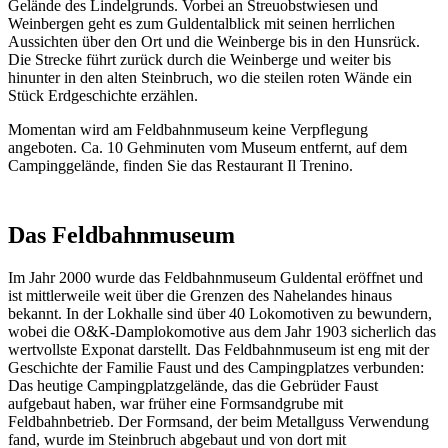
Gelände des Lindelgrunds. Vorbei an Streuobstwiesen und
Weinbergen geht es zum Guldentalblick mit seinen herrlichen
Aussichten über den Ort und die Weinberge bis in den Hunsrück.
Die Strecke führt zurück durch die Weinberge und weiter bis
hinunter in den alten Steinbruch, wo die steilen roten Wände ein
Stück Erdgeschichte erzählen.
Momentan wird am Feldbahnmuseum keine Verpflegung
angeboten. Ca. 10 Gehminuten vom Museum entfernt, auf dem
Campinggelände, finden Sie das Restaurant Il Trenino.
Das Feldbahnmuseum
Im Jahr 2000 wurde das Feldbahnmuseum Guldental eröffnet und
ist mittlerweile weit über die Grenzen des Nahelandes hinaus
bekannt. In der Lokhalle sind über 40 Lokomotiven zu bewundern,
wobei die O&K-Damplokomotive aus dem Jahr 1903 sicherlich das
wertvollste Exponat darstellt. Das Feldbahnmuseum ist eng mit der
Geschichte der Familie Faust und des Campingplatzes verbunden:
Das heutige Campingplatzgelände, das die Gebrüder Faust
aufgebaut haben, war früher eine Formsandgrube mit
Feldbahnbetrieb. Der Formsand, der beim Metallguss Verwendung
fand, wurde im Steinbruch abgebaut und von dort mit